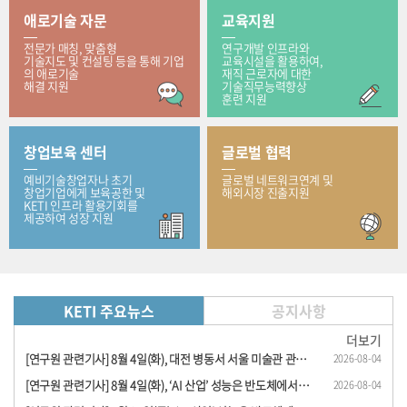
애로기술 자문
교육지원
전문가 매칭, 맞춤형
연구개발 인프라와
기술지도 및 컨설팅 등을 통해 기업
교육시설을 활용하여,
의 애로기술
재직 근로자에 대한
해결 지원
기술직무능력향상
훈련 지원
창업보육 센터
글로벌 협력
예비기술창업자나 초기
글로벌 네트워크연계 및
창업기업에게 보육공한 및
해외시장 진출지원
KETI 인프라 활용기회를
제공하여 성장 지원
KETI 주요뉴스
공지사항
더보기
[연구원 관련기사] 8월 4일(화), 대전 병동서 서울 미술관 관람… KETI, 로봇 이용 원격 문..
2026-08-04
[연구원 관련기사] 8월 4일(화), ‘AI 산업’ 성능은 반도체에서, 경쟁력은 전동 시스템..
2026-08-04