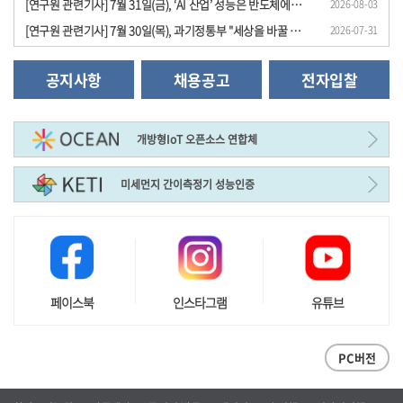
[연구원 관련기사] 7월 31일(금), ‘AI 산업’ 성능은 반도체에서, 경쟁력은 전동 시스템..
2026-08-03
[연구원 관련기사] 7월 30일(목), 과기정통부 "세상을 바꿀 원천기술 과제 24개 선정", ..
2026-07-31
공지사항
채용공고
전자입찰
개방형IoT 오픈소스 연합체
미세먼지 간이측정기 성능인증
페이스북
인스타그램
유튜브
PC버전