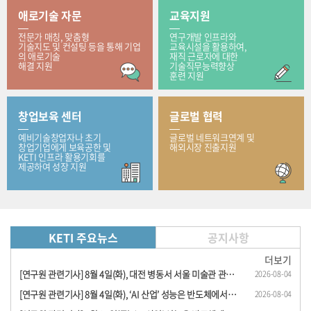
애로기술 자문
교육지원
전문가 매칭, 맞춤형
연구개발 인프라와
기술지도 및 컨설팅 등을 통해 기업
교육시설을 활용하여,
의 애로기술
재직 근로자에 대한
해결 지원
기술직무능력향상
훈련 지원
창업보육 센터
글로벌 협력
예비기술창업자나 초기
글로벌 네트워크연계 및
창업기업에게 보육공한 및
해외시장 진출지원
KETI 인프라 활용기회를
제공하여 성장 지원
KETI 주요뉴스
공지사항
더보기
[연구원 관련기사] 8월 4일(화), 대전 병동서 서울 미술관 관람… KETI, 로봇 이용 원격 문..
2026-08-04
[연구원 관련기사] 8월 4일(화), ‘AI 산업’ 성능은 반도체에서, 경쟁력은 전동 시스템..
2026-08-04