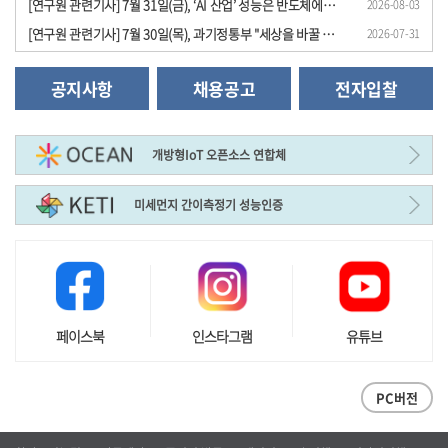
[연구원 관련기사] 7월 31일(금), ‘AI 산업’ 성능은 반도체에서, 경쟁력은 전동 시스템..
2026-08-03
[연구원 관련기사] 7월 30일(목), 과기정통부 "세상을 바꿀 원천기술 과제 24개 선정", ..
2026-07-31
공지사항
채용공고
전자입찰
개방형IoT 오픈소스 연합체
미세먼지 간이측정기 성능인증
페이스북
인스타그램
유튜브
PC버전