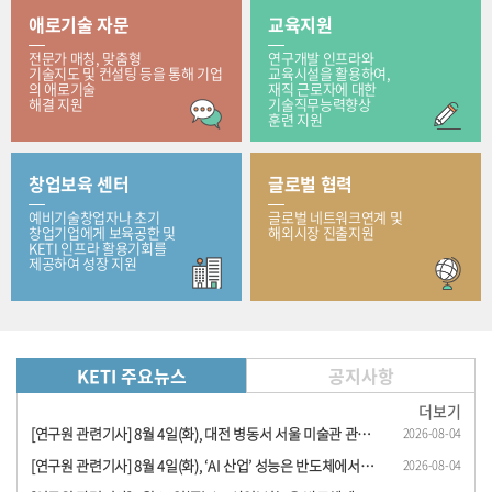
애로기술 자문
교육지원
전문가 매칭, 맞춤형
연구개발 인프라와
기술지도 및 컨설팅 등을 통해 기업
교육시설을 활용하여,
의 애로기술
재직 근로자에 대한
해결 지원
기술직무능력향상
훈련 지원
창업보육 센터
글로벌 협력
예비기술창업자나 초기
글로벌 네트워크연계 및
창업기업에게 보육공한 및
해외시장 진출지원
KETI 인프라 활용기회를
제공하여 성장 지원
KETI 주요뉴스
공지사항
더보기
[연구원 관련기사] 8월 4일(화), 대전 병동서 서울 미술관 관람… KETI, 로봇 이용 원격 문..
2026-08-04
[연구원 관련기사] 8월 4일(화), ‘AI 산업’ 성능은 반도체에서, 경쟁력은 전동 시스템..
2026-08-04