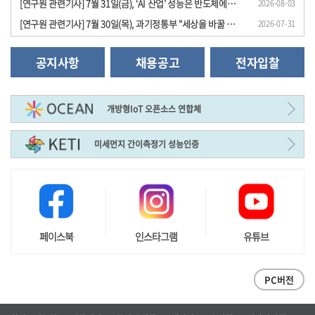
[연구원 관련기사] 7월 31일(금), ‘AI 산업’ 성능은 반도체에서, 경쟁력은 전동 시스템..
2026-08-03
[연구원 관련기사] 7월 30일(목), 과기정통부 "세상을 바꿀 원천기술 과제 24개 선정", ..
2026-07-31
공지사항
채용공고
전자입찰
개방형IoT 오픈소스 연합체
미세먼지 간이측정기 성능인증
페이스북
인스타그램
유튜브
PC버전