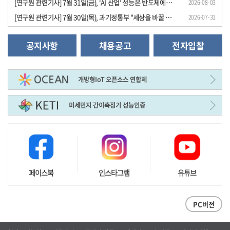
[연구원 관련기사] 7월 31일(금), ‘AI 산업’ 성능은 반도체에서, 경쟁력은 전동 시스템..
2026-08-03
[연구원 관련기사] 7월 30일(목), 과기정통부 "세상을 바꿀 원천기술 과제 24개 선정", ..
2026-07-31
공지사항
채용공고
전자입찰
개방형IoT 오픈소스 연합체
미세먼지 간이측정기 성능인증
페이스북
인스타그램
유튜브
PC버전