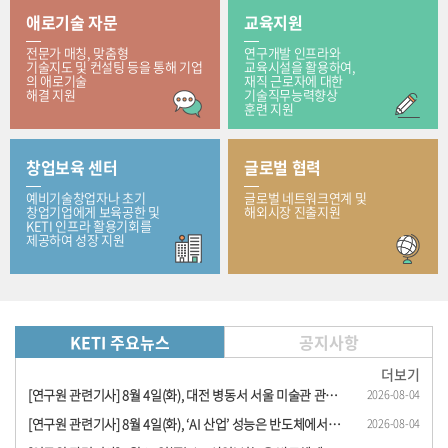
애로기술 자문
교육지원
전문가 매칭, 맞춤형
연구개발 인프라와
기술지도 및 컨설팅 등을 통해 기업
교육시설을 활용하여,
의 애로기술
재직 근로자에 대한
해결 지원
기술직무능력향상
훈련 지원
창업보육 센터
글로벌 협력
예비기술창업자나 초기
글로벌 네트워크연계 및
창업기업에게 보육공한 및
해외시장 진출지원
KETI 인프라 활용기회를
제공하여 성장 지원
KETI 주요뉴스
공지사항
더보기
[연구원 관련기사] 8월 4일(화), 대전 병동서 서울 미술관 관람… KETI, 로봇 이용 원격 문..
2026-08-04
[연구원 관련기사] 8월 4일(화), ‘AI 산업’ 성능은 반도체에서, 경쟁력은 전동 시스템..
2026-08-04