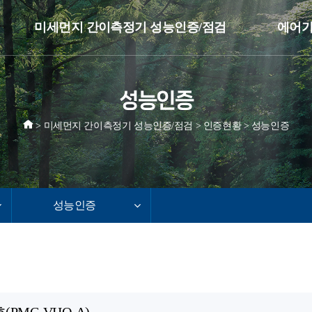
미세먼지 간이측정기 성능인증/점검
에어가
공지사항
성능인증
지원절차
>
미세먼지 간이측정기 성능인증/점검
>
인증현황
>
성능인증
인증현황
필
자료실
성능인증