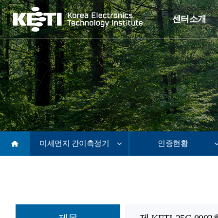
센터소개
소개글
history
오시는길
미세먼지 간이측정기
인증현황