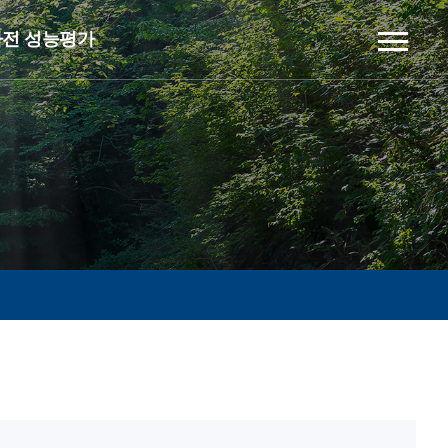
전 성능평가
공기청정
전열교환
터 평가