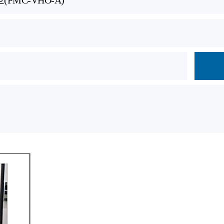
호(PMC-VHO-A)